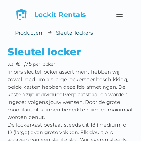
Open main
Producten
Sleutel lockers
Sleutel locker
€ 1,75
v.a.
per locker
In ons sleutel locker assortiment hebben wij
zowel medium als large lockers ter beschikking,
beide kasten hebben dezelfde afmetingen. De
kasten zijn individueel verplaatsbaar en worden
ingezet volgens jouw wensen. Door de grote
modulariteit kunnen beperkte ruimtes maximaal
worden benut.
De lockerkast bestaat steeds uit 18 (medium) of
12 (large) even grote vakken. Elk deurtje is
voorzien van een sleutelslot. Wij leveren steeds