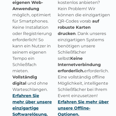
eigenen Web-
kostenlos anbieten?
Anwendung
Kein Problem! Wir
möglich, optimiert
können die einzigartigen
für Smartphones.
QR-Codes vorab
auf
Keine Installation
robuste Karten
oder Registrierung
drucken
. Dank unseres
erforderlich! So
einzigartigen Systems
kann ein Nutzer in
benötigen unsere
seinem eigenen
Schließfächer
Tempo ein
selbst
Keine
Schließfach
Internetverbindung
mieten.
erforderlich.
erforderlich.
Vollständig
Eine vollständig offline
digital
und ohne
Möglichkeit, intelligente
Warteschlangen.
Schließfächer bei Ihrem
Erfahren Sie
Event einzusetzen!
mehr über unsere
Erfahren Sie mehr über
einzigartige
unsere Offline-
Softwarelösung.
Optionen.