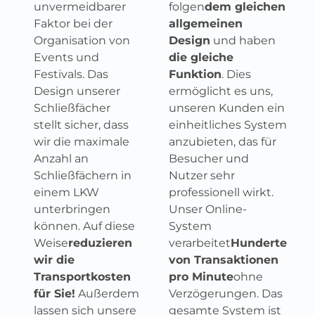
unvermeidbarer
folgen
dem gleichen
Faktor bei der
allgemeinen
Organisation von
Design
und haben
Events und
die gleiche
Festivals. Das
Funktion
. Dies
Design unserer
ermöglicht es uns,
Schließfächer
unseren Kunden ein
stellt sicher, dass
einheitliches System
wir die maximale
anzubieten, das für
Anzahl an
Besucher und
Schließfächern in
Nutzer sehr
einem LKW
professionell wirkt.
unterbringen
Unser Online-
können. Auf diese
System
Weise
reduzieren
verarbeitet
Hunderte
wir die
von Transaktionen
Transportkosten
pro Minute
ohne
für Sie!
Außerdem
Verzögerungen. Das
lassen sich unsere
gesamte System ist