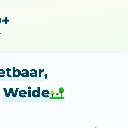
0+
n
zetbaar
,
e
Weide