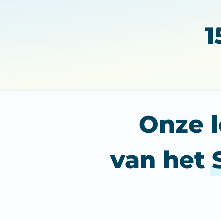
1
Onze l
van het