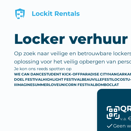
Locker verhuur
Op zoek naar veilige en betrouwbare locker
oplossing voor het veilig opbergen van pers
Je kon ons reeds spotten op
WE CAN DANCE
STUDENT KICK-OFF
PARADISE CITY
HANGAR
KA
DOEL FESTIVAL
HIGHLIGHT FESTIVAL
BEAUVILLE
FESTILOCO
STU
IIIMAGINE
SUMMERLOVE
UNICORN FESTIVAL
BOMBOCLAT
QR
€
v.a.
Geen w