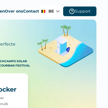
ten
Over ons
Contact
BE
Support
erfecte
ACH
CAMPO SOLAR
CO
URBAN FESTIVAL
locker
ker
ruik