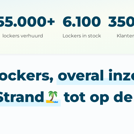
55.000+
6.100
35
lockers verhuurd
Lockers in stock
Klante
ockers,
overal in
Strand
tot op d