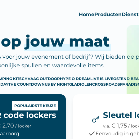
Home
Producten
Diens
 op
jouw maat
s voor jouw evenement of bedrijf? Wij bieden de p
oonlijke spullen en waardevolle items.
MPING KITSCH
VAAG OUTDOOR
HYPE O DREAM
LIVE IS LIVE
OSTEND BE
-DAY
THE COUNTDOWN
US BY NIGHT
GLADIOLEN
CROSSROADS
PARADIS
POPULAIRSTE KEUZE
 code lockers
Sleutel 
 2,70
€ 1,75
/ locker
v.a.
/ loc
aarborg
Eenvoudig in geb