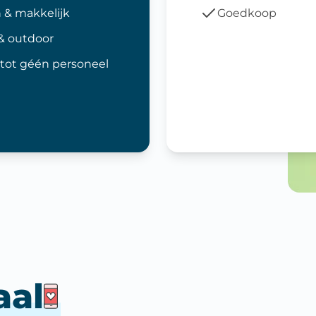
 & makkelijk
Goedkoop
& outdoor
tot géén personeel
aal