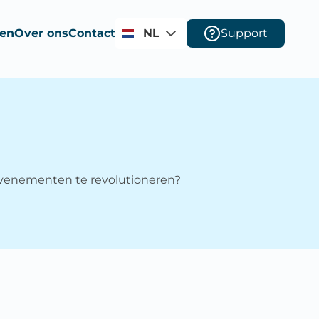
ten
Over ons
Contact
NL
Support
evenementen te revolutioneren?