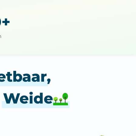
0+
n
zetbaar
,
e
Weide