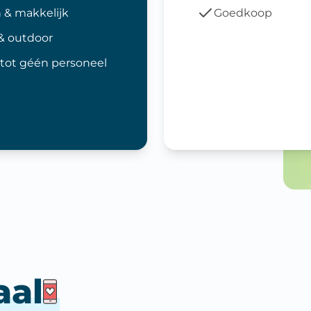
 & makkelijk
Goedkoop
& outdoor
tot géén personeel
aal