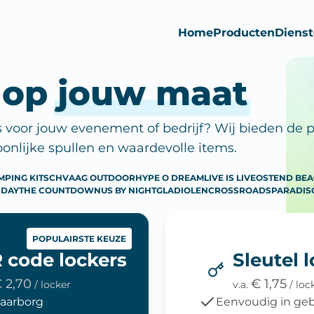
Home
Producten
Diens
 op
jouw maat
s voor jouw evenement of bedrijf? Wij bieden de p
oonlijke spullen en waardevolle items.
MPING KITSCH
VAAG OUTDOOR
HYPE O DREAM
LIVE IS LIVE
OSTEND BE
-DAY
THE COUNTDOWN
US BY NIGHT
GLADIOLEN
CROSSROADS
PARADIS
POPULAIRSTE KEUZE
 code lockers
Sleutel 
 2,70
€ 1,75
/ locker
v.a.
/ loc
aarborg
Eenvoudig in geb