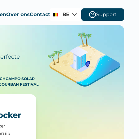
ten
Over ons
Contact
BE
Support
erfecte
ACH
CAMPO SOLAR
CO
URBAN FESTIVAL
locker
ker
ruik