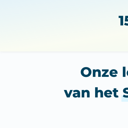
1
Onze l
van het