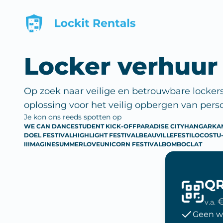
Locker verhuur
Op zoek naar veilige en betrouwbare locker
oplossing voor het veilig opbergen van pers
Je kon ons reeds spotten op
WE CAN DANCE
STUDENT KICK-OFF
PARADISE CITY
HANGAR
KA
DOEL FESTIVAL
HIGHLIGHT FESTIVAL
BEAUVILLE
FESTILOCO
STU
IIIMAGINE
SUMMERLOVE
UNICORN FESTIVAL
BOMBOCLAT
QR
€
v.a.
Geen w