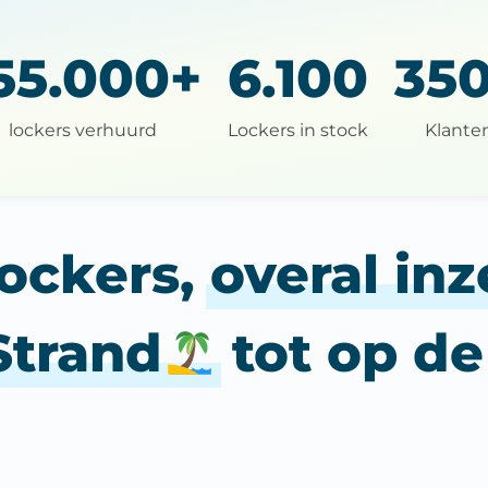
55.000+
6.100
35
lockers verhuurd
Lockers in stock
Klante
ockers,
overal in
Strand
tot op d